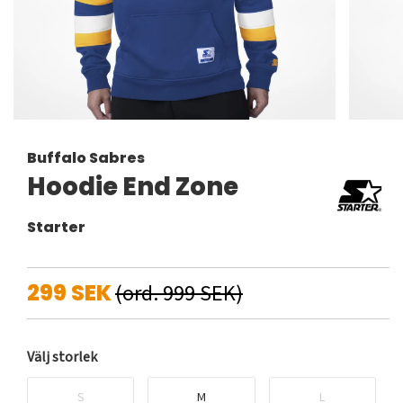
Buffalo Sabres
Hoodie End Zone
Starter
299 SEK
(ord. 999 SEK)
Välj storlek
S
M
L