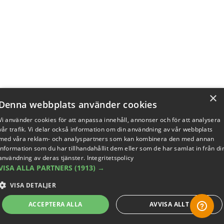
×
Denna webbplats använder cookies
Vi använder cookies för att anpassa innehåll, annonser och för att analysera
vår trafik. Vi delar också information om din användning av vår webbplats
med våra reklam- och analyspartners som kan kombinera den med annan
information som du har tillhandahållit dem eller som de har samlat in från di
användning av deras tjänster.
Integritetspolicy
VISA ALLA PARTNERS
(1913) →
VISA DETALJER
ACCEPTERA ALLA
AVVISA ALLT