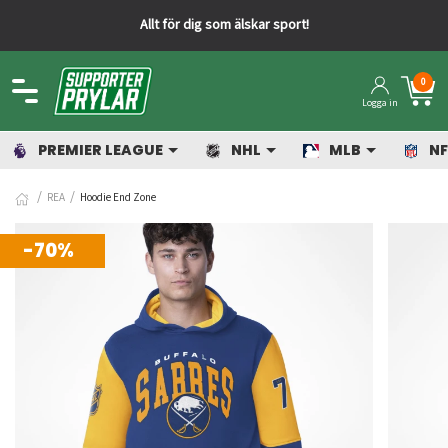
Allt för dig som älskar sport!
0
Logga in
PREMIER LEAGUE
NHL
MLB
NF
REA
Hoodie End Zone
-70%