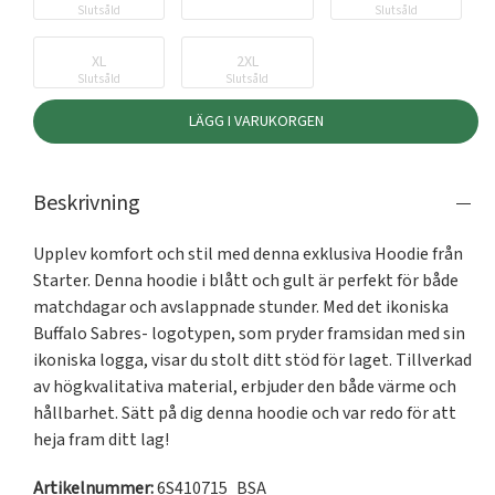
Slutsåld
Slutsåld
XL
2XL
Slutsåld
Slutsåld
LÄGG I VARUKORGEN
Beskrivning
Upplev komfort och stil med denna exklusiva Hoodie från 
Starter. Denna hoodie i blått och gult är perfekt för både 
matchdagar och avslappnade stunder. Med det ikoniska 
Buffalo Sabres- logotypen, som pryder framsidan med sin 
ikoniska logga, visar du stolt ditt stöd för laget. Tillverkad 
av högkvalitativa material, erbjuder den både värme och 
hållbarhet. Sätt på dig denna hoodie och var redo för att 
heja fram ditt lag!
Artikelnummer:
6S410715_BSA