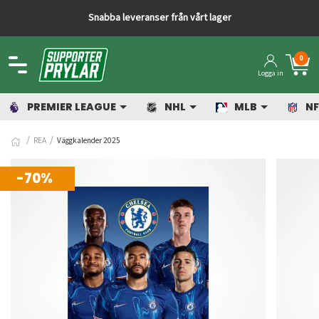
Snabba leveranser från vårt lager
0
Logga in
PREMIER LEAGUE
NHL
MLB
NF
REA
Väggkalender 2025
-70%