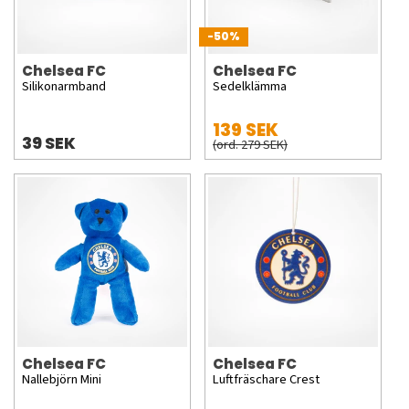
-50%
Chelsea FC
Chelsea FC
Silikonarmband
Sedelklämma
139 SEK
39 SEK
(ord. 279 SEK)
Chelsea FC
Chelsea FC
Nallebjörn Mini
Luftfräschare Crest