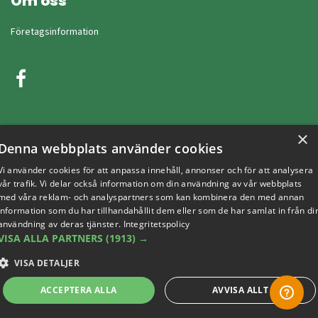
Om oss
Företagsinformation
×
Denna webbplats använder cookies
Vi använder cookies för att anpassa innehåll, annonser och för att analysera
vår trafik. Vi delar också information om din användning av vår webbplats
med våra reklam- och analyspartners som kan kombinera den med annan
Copyright © 2019 This site is Licensed to 377 Sport AB
Integritetspolicy
Cookies
information som du har tillhandahållit dem eller som de har samlat in från di
användning av deras tjänster.
Integritetspolicy
VISA ALLA PARTNERS
(1913) →
VISA DETALJER
ACCEPTERA ALLA
AVVISA ALLT