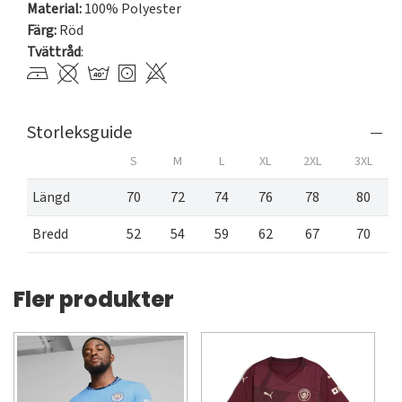
Material:
100% Polyester
Färg:
Röd
Tvättråd
:
Storleksguide
S
M
L
XL
2XL
3XL
Längd
70
72
74
76
78
80
Bredd
52
54
59
62
67
70
Fler produkter