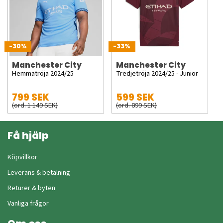
-30%
-33%
Manchester City
Manchester City
Hemmatröja 2024/25
Tredjetröja 2024/25 - Junior
799 SEK
599 SEK
(ord. 1 149 SEK)
(ord. 899 SEK)
Få hjälp
Köpvillkor
Leverans & betalning
Returer & byten
Vanliga frågor