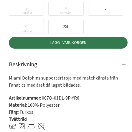
S
M
L
Slutsåld
Slutsåld
XL
2XL
Slutsåld
LÄGG I VARUKORGEN
Beskrivning
Miami Dolphins supportertröja med matchkänsla från 
Fanatics med året då laget bildades. 
Artikelnummer:
007Q-01DL-9P-YR6
Material:
100% Polyester
Färg:
Turkos
Tvättråd
: