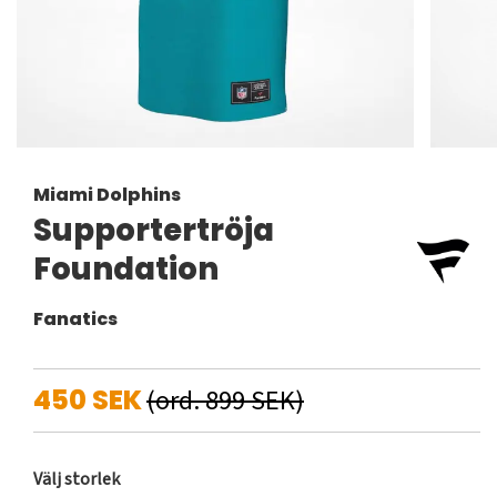
Miami Dolphins
Supportertröja
Foundation
Fanatics
450 SEK
(ord. 899 SEK)
Välj storlek