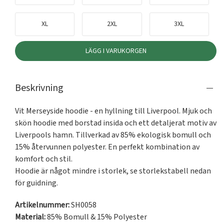
XL
2XL
3XL
LÄGG I VARUKORGEN
Beskrivning
Vit Merseyside hoodie - en hyllning till Liverpool. Mjuk och 
skön hoodie med borstad insida och ett detaljerat motiv av 
Liverpools hamn. Tillverkad av 85% ekologisk bomull och 
15% återvunnen polyester. En perfekt kombination av 
komfort och stil.

Hoodie är något mindre i storlek, se storlekstabell nedan 
för guidning. 
Artikelnummer:
SH0058
Material:
85% Bomull & 15% Polyester