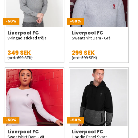
-50%
-50%
Liverpool FC
Liverpool FC
V-ringad stickad tröja
Sweatshirt Dam - Grå
349 SEK
299 SEK
(ord. 699 SEK)
(ord. 599 SEK)
-50%
-50%
Liverpool FC
Liverpool FC
Sweatshirt Dam - Vit
Hoodie Panel Svart