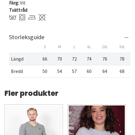
Färg:
Vit
Tvättråd
:
Storleksguide
S
M
L
XL
2XL
3XL
Längd
66
70
72
74
76
78
Bredd
50
54
57
60
64
68
Fler produkter