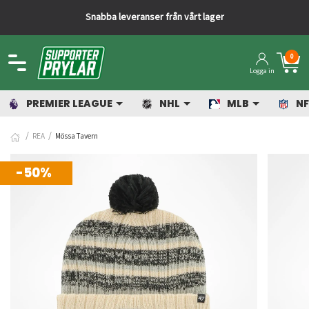
Snabba leveranser från vårt lager
0
Logga in
PREMIER LEAGUE
NHL
MLB
NF
REA
Mössa Tavern
-50%