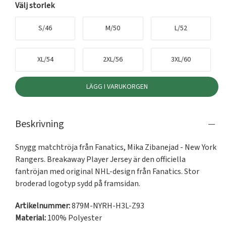
Välj storlek
S/46
M/50
L/52
XL/54
2XL/56
3XL/60
LÄGG I VARUKORGEN
Beskrivning
Snygg matchtröja från Fanatics, Mika Zibanejad - New York 
Rangers. Breakaway Player Jersey är den officiella 
fantröjan med original NHL-design från Fanatics. Stor 
broderad logotyp sydd på framsidan.
Artikelnummer:
879M-NYRH-H3L-Z93
Material:
100% Polyester