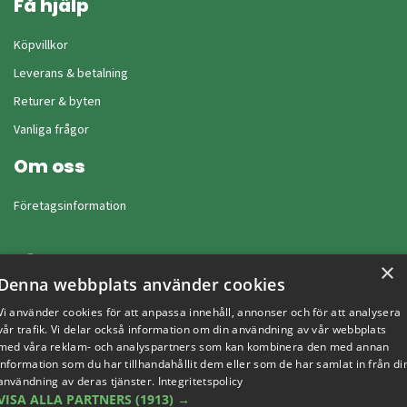
Få hjälp
Köpvillkor
Leverans & betalning
Returer & byten
Vanliga frågor
Om oss
Företagsinformation
×
Denna webbplats använder cookies
Vi använder cookies för att anpassa innehåll, annonser och för att analysera
vår trafik. Vi delar också information om din användning av vår webbplats
med våra reklam- och analyspartners som kan kombinera den med annan
information som du har tillhandahållit dem eller som de har samlat in från di
användning av deras tjänster.
Integritetspolicy
VISA ALLA PARTNERS
(1913) →