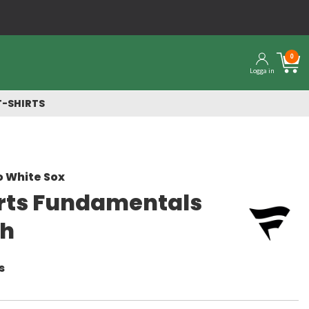
Snabba leverans
0
Logga in
T-SHIRTS
 White Sox
rts Fundamentals
h
s