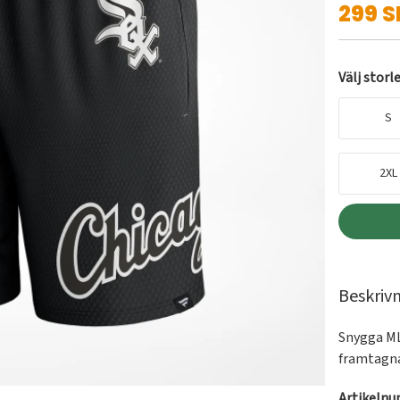
299 S
Välj storl
S
2XL
Beskriv
Snygga ML
framtagna
Artikeln