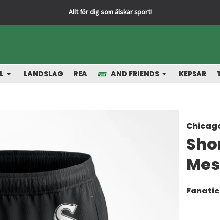
L
LANDSLAG
REA
AND FRIENDS
KEPSAR
Chicago
Sho
Mes
Fanatic