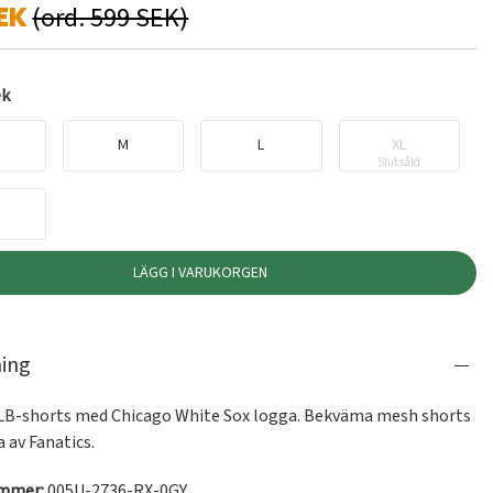
EK
(ord. 599 SEK)
ek
M
L
XL
Slutsåld
LÄGG I VARUKORGEN
ning
B-shorts med Chicago White Sox logga. Bekväma mesh shorts 
 av Fanatics.
ummer:
005U-2736-RX-0GY