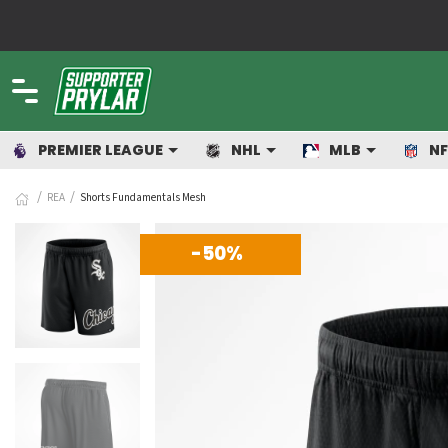
om älskar sport!
PREMIER LEAGUE
NHL
MLB
NF
REA
Shorts Fundamentals Mesh
-50%