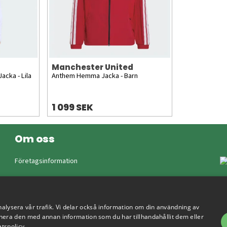
Manchester United
acka - Lila
Anthem Hemma Jacka - Barn
1 099 SEK
Om oss
Företagsinformation
nalysera vår trafik. Vi delar också information om din användning av
era den med annan information som du har tillhandahållit dem eller
etspolicy