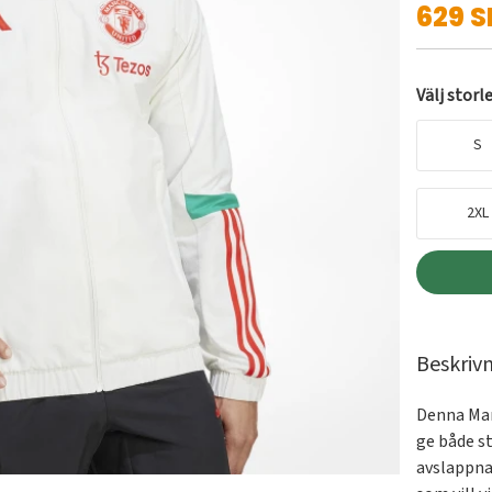
629 S
Välj storl
S
2XL
Beskriv
Denna Man
ge både st
avslappnad