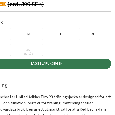
EK
(ord. 899 SEK)
ek
M
L
XL
3XL
Slutsåld
LÄGG I VARUKORGEN
ning
chester United Adidas Tiro 23 träningsjacka är designad för att 
il och funktion, perfekt för träning, matchdagar eller 
 vardagsbruk. Den är ett utmärkt val för alla Red Devils-fans 