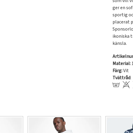
som vill v
ger en sof
sportig o
placerat 
Sponsorlo
ikoniska t
känsla.
Artikeln
Material:
Färg:
Vit
Tvättråd
: