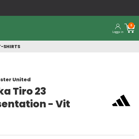
Snabba leveranser från 
0
Logga in
T-SHIRTS
ster United
a Tiro 23
entation - Vit