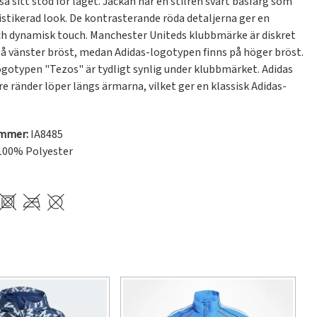
isa sitt stöd för laget. Jackan har en stilren svart basfärg som 
istikerad look. De kontrasterande röda detaljerna ger en 
ch dynamisk touch. Manchester Uniteds klubbmärke är diskret 
på vänster bröst, medan Adidas-logotypen finns på höger bröst. 
gotypen "Tezos" är tydligt synlig under klubbmärket. Adidas 
re ränder löper längs ärmarna, vilket ger en klassisk Adidas-
ummer:
IA8485
100% Polyester