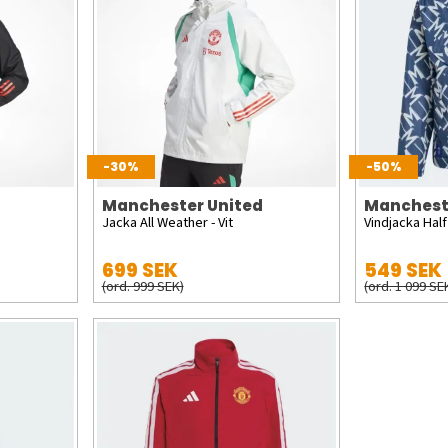
-30%
-50%
Manchester United
Manchest
Jacka All Weather - Vit
Vindjacka Half
699 SEK
549 SEK
(ord. 999 SEK)
(ord. 1 099 SE