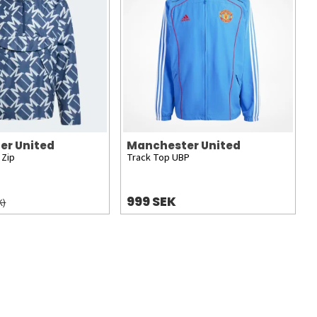
er United
Manchester United
 Zip
Track Top UBP
999 SEK
K)