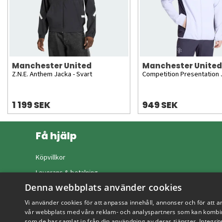
Manchester United
Manchester United
Z.N.E. Anthem Jacka - Svart
Competition Presentation J
1 199 SEK
949 SEK
Få hjälp
Köpvillkor
Leverans & betalning
Denna webbplats använder cookies
Returer & byten
Vi använder cookies för att anpassa innehåll, annonser och för att a
Vanliga frågor
vår webbplats med våra reklam- och analyspartners som kan kombin
som de har samlat in från din användning av deras tjänster.
Integrit