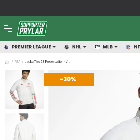
r sport!
PREMIER LEAGUE
NHL
MLB
NF
REA
Jacka Tiro 23 Presentation - Vit
-30%