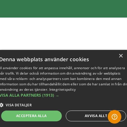
×
Denna webbplats använder cookies
Vi använder cookies för att anpassa innehåll, annonser och för att analysera
vår trafik. Vi delar också information om din användning av vår webbplats
med våra reklam- och analyspartners som kan kombinera den med annan
information som du har tillhandahållit dem eller som de har samlat in från di
användning av deras tjänster.
Integritetspolicy
VISA ALLA PARTNERS
(1913) →
VISA DETALJER
ACCEPTERA ALLA
AVVISA ALLT