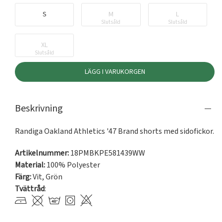
S
M
L
Slutsåld
Slutsåld
XL
Slutsåld
LÄGG I VARUKORGEN
Beskrivning
Randiga Oakland Athletics '47 Brand shorts med sidofickor.
Artikelnummer:
18PMBKPE581439WW
Material:
100% Polyester
Färg:
Vit
,
Grön
Tvättråd
: