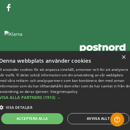
×
Denna webbplats använder cookies
Copyright © 2019 This site is Licensed to 377 Sport AB
Integritetspolicy
Cookies
Vi använder cookies för att anpassa innehåll, annonser och för att analysera
vår trafik. Vi delar också information om din användning av vår webbplats
med våra reklam- och analyspartners som kan kombinera den med annan
information som du har tillhandahållit dem eller som de har samlat in från di
användning av deras tjänster.
Integritetspolicy
VISA ALLA PARTNERS
(1913) →
VISA DETALJER
ACCEPTERA ALLA
AVVISA ALLT