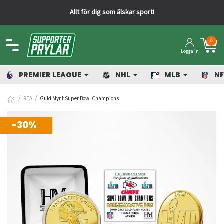
som älskar sport!
Snabba leverans
0
Logga in
PREMIER LEAGUE
NHL
MLB
NF
REA
Guld Mynt Super Bowl Champions
-30%