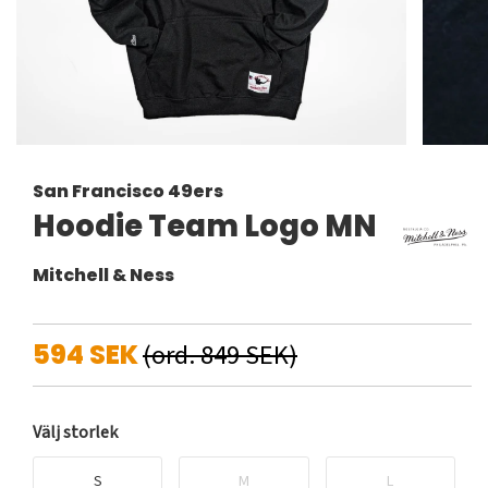
San Francisco 49ers
Hoodie Team Logo MN
Mitchell & Ness
594 SEK
(ord. 849 SEK)
Välj storlek
S
M
L