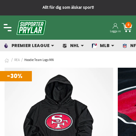
Allt för dig som älskar sport!
0
Logga in
PREMIER LEAGUE
NHL
MLB
NF
REA
Hoodie Team Logo MN
-30%