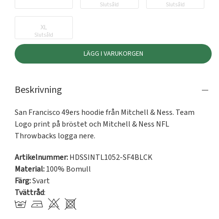
Slutsåld
Slutsåld
XL
Slutsåld
LÄGG I VARUKORGEN
Beskrivning
San Francisco 49ers hoodie från Mitchell & Ness. Team 
Logo print på bröstet och Mitchell & Ness NFL 
Throwbacks logga nere.
Artikelnummer:
HDSSINTL1052-SF4BLCK
Material:
100% Bomull
Färg:
Svart
Tvättråd
: