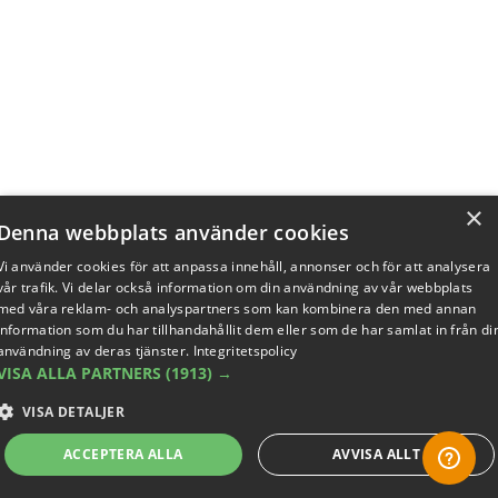
×
Denna webbplats använder cookies
Vi använder cookies för att anpassa innehåll, annonser och för att analysera
vår trafik. Vi delar också information om din användning av vår webbplats
med våra reklam- och analyspartners som kan kombinera den med annan
information som du har tillhandahållit dem eller som de har samlat in från di
användning av deras tjänster.
Integritetspolicy
VISA ALLA PARTNERS
(1913) →
VISA DETALJER
ACCEPTERA ALLA
AVVISA ALLT