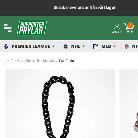
Snabba leveranser från vårt lager
0
Logga in
PREMIER LEAGUE
NHL
MLB
NF
NHL
Chicago Blackhawks
Fan Chain