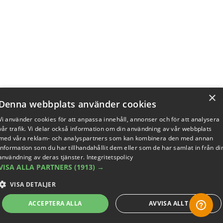
×
Denna webbplats använder cookies
Vi använder cookies för att anpassa innehåll, annonser och för att analysera
vår trafik. Vi delar också information om din användning av vår webbplats
med våra reklam- och analyspartners som kan kombinera den med annan
information som du har tillhandahållit dem eller som de har samlat in från di
användning av deras tjänster.
Integritetspolicy
VISA ALLA PARTNERS
(1913) →
VISA DETALJER
ACCEPTERA ALLA
AVVISA ALLT