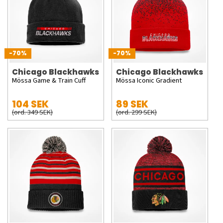
-70%
-70%
Chicago Blackhawks
Chicago Blackhawks
Mössa Game & Train Cuff
Mössa Iconic Gradient
104 SEK
89 SEK
(ord. 349 SEK)
(ord. 299 SEK)