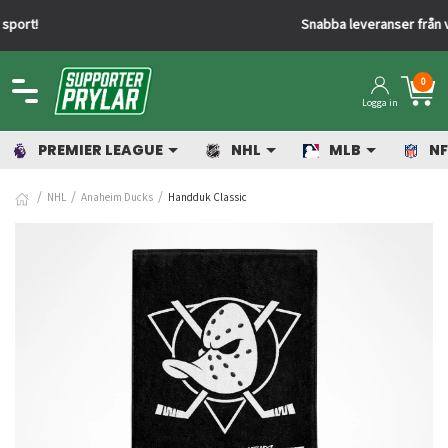
Snabba leveranser från vårt lager
0
Logga in
PREMIER LEAGUE
NHL
MLB
NF
NHL
Anaheim Ducks
Handduk Classic