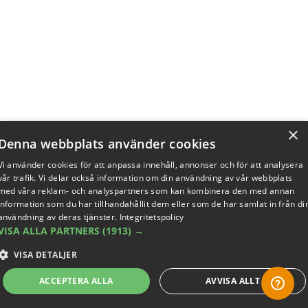
×
Denna webbplats använder cookies
Vi använder cookies för att anpassa innehåll, annonser och för att analysera
vår trafik. Vi delar också information om din användning av vår webbplats
med våra reklam- och analyspartners som kan kombinera den med annan
information som du har tillhandahållit dem eller som de har samlat in från di
användning av deras tjänster.
Integritetspolicy
VISA ALLA PARTNERS
(1913) →
VISA DETALJER
ACCEPTERA ALLA
AVVISA ALLT