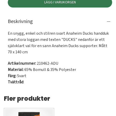
LÄGG I VARUKORGEN
Beskrivning
En snygg, enkel och stilren svart Anaheim Ducks handduk  
med stora loggan med texten "DUCKS" nedanför är ett 
självklart val för en sann Anaheim Ducks supporter. Mått 
70 x 140 cm
Artikelnummer:
210462-ADU
Material:
65% Bomull & 35% Polyester
Färg:
Svart
Tvättråd
:
Fler produkter