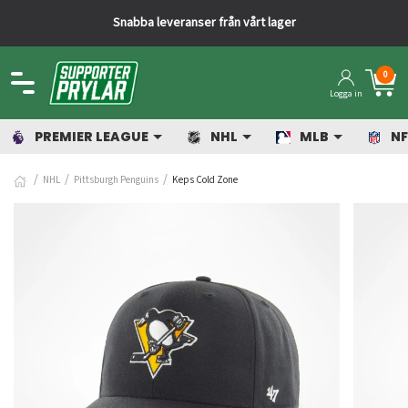
Snabba leveranser från vårt lager
0
Logga in
PREMIER LEAGUE
NHL
MLB
NF
NHL
Pittsburgh Penguins
Keps Cold Zone