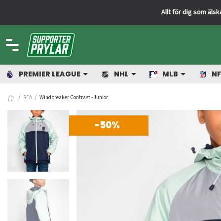
PREMIER LEAGUE
NHL
MLB
NF
REA
Windbreaker Contrast - Junior
-50%