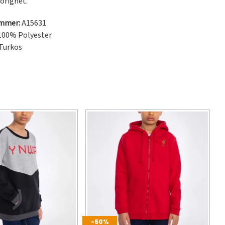
hörighet.
ummer:
A15631
100% Polyester
Turkos
-50%