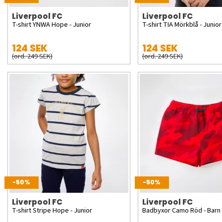
Liverpool FC
Liverpool FC
T-shirt YNWA Hope - Junior
T-shirt TIA Mörkblå - Junior
124 SEK
124 SEK
(ord. 249 SEK)
(ord. 249 SEK)
-50%
-50%
Liverpool FC
Liverpool FC
T-shirt Stripe Hope - Junior
Badbyxor Camo Röd - Barn