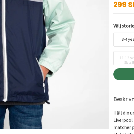
299 S
Välj storl
3-4 ye
11-12 y
Slutså
Beskriv
Håll din u
Liverpool 
matcher p