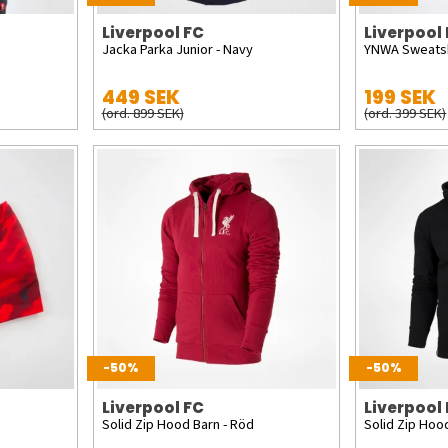
Liverpool FC
Liverpool
Jacka Parka Junior - Navy
YNWA Sweatsh
449 SEK
199 SEK
(ord. 899 SEK)
(ord. 399 SEK)
-50%
-50%
Liverpool FC
Liverpool
Solid Zip Hood Barn - Röd
Solid Zip Hood