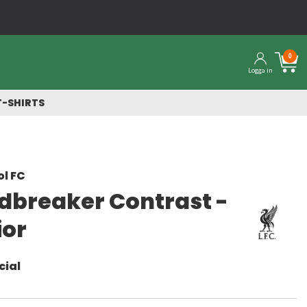
0
Logga in
T-SHIRTS
ol FC
dbreaker Contrast -
ior
cial