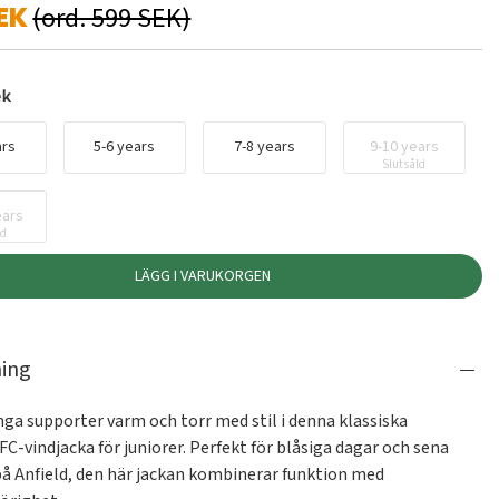
EK
(ord. 599 SEK)
ek
ars
5-6 years
7-8 years
9-10 years
Slutsåld
ears
ld
LÄGG I VARUKORGEN
ning
nga supporter varm och torr med stil i denna klassiska 
FC-vindjacka för juniorer. Perfekt för blåsiga dagar och sena 
å Anfield, den här jackan kombinerar funktion med 