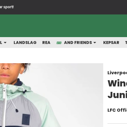
Snabba leveranser från vårt lager
L
LANDSLAG
REA
AND FRIENDS
KEPSAR
Liverpo
Win
Jun
LFC Offi