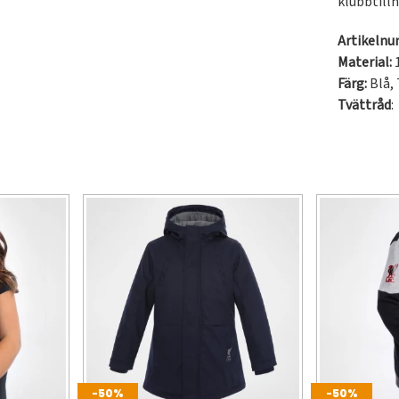
klubbtill
Artikeln
Material:
Färg:
Blå
,
Tvättråd
:
-50%
-50%