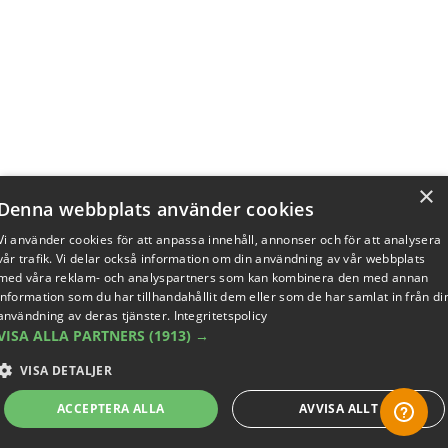
×
Denna webbplats använder cookies
Vi använder cookies för att anpassa innehåll, annonser och för att analysera
vår trafik. Vi delar också information om din användning av vår webbplats
med våra reklam- och analyspartners som kan kombinera den med annan
information som du har tillhandahållit dem eller som de har samlat in från di
användning av deras tjänster.
Integritetspolicy
VISA ALLA PARTNERS
(1913) →
VISA DETALJER
ACCEPTERA ALLA
AVVISA ALLT