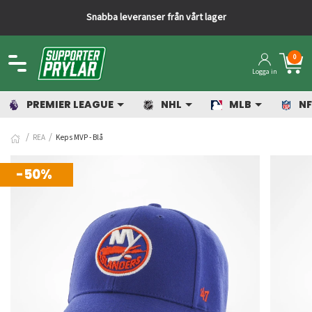
Snabba leveranser från vårt lager
0
Logga in
PREMIER LEAGUE
NHL
MLB
NF
REA
Keps MVP - Blå
-50%